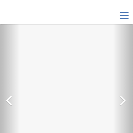
Главная
Компания
Услуги
Акция
Спецпредложения
Туризм
Контакты
Россия:
Греция:
+7 495 797 68 78
+30 2310 444 999