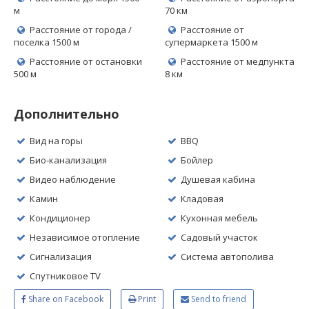
м
70 км
Расстояние от города /
Расстояние от
поселка 1500 м
супермаркета 1500 м
Расстояние от остановки
Расстояние от медпункта
500 м
8 км
Дополнительно
Вид на горы
BBQ
Био-канализация
Бойлер
Видео наблюдение
Душевая кабина
Камин
Кладовая
Кондиционер
Кухонная мебель
Независимое отопление
Садовый участок
Сигнализация
Система автополива
Спутниковое TV
Share on Facebook
Print
Send to friend